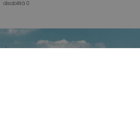
disabilità 0
Contattaci subito per
informazioni o per prenotare il
tuo soggiorno
PRENOTA ORA