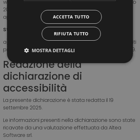
web accessibile, conformemente alla legge 9 gennaio
2004, n. 4. La presente dichiarazione di accessibilità si
applica al sito web
https://www.neohotel.it
ACCETTA TUTTO
Stato di conformità: Conforme
RIFIUTA TUTTO
a) Questo sito web è pienamente conforme ai requisiti
previsti dall’appendice A della norma UNI CEI EN 301549.
MOSTRA DETTAGLI
Redazione della
dichiarazione di
accessibilità
La presente dichiarazione è stata redatta il 19
settembre 2025.
Le informazioni presenti nella dichiarazione sono state
ricavate da una valutazione effettuata da Altea
Software srl.