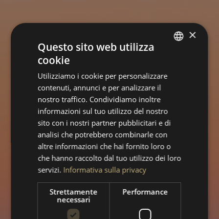
×
Questo sito web utilizza
cookie
ITALIAN
Utilizziamo i cookie per personalizzare
ENGLISH
contenuti, annunci e per analizzare il
nostro traffico. Condividiamo inoltre
informazioni sul tuo utilizzo del nostro
sito con i nostri partner pubblicitari e di
analisi che potrebbero combinarle con
altre informazioni che hai fornito loro o
che hanno raccolto dal tuo utilizzo dei loro
Tempo libero a
servizi.
Informativa sulla privacy
Milano
Strettamente
Performance
necessari
Cosa fare partendo dal NEO Hotel